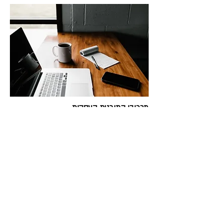
מרכיבי התוכנית העסקית
1. תמצית מנהלים
2. תיאור העסק
3. תיאור המוצר/ השירות
4. ניתוח השוק ופוטנציאל שיווקי
5. תכנון השיווק
6. אופן הקמת ותפעול העסק
7. המודל העסקי
8. היבטים פיננסים
9. תוכנית עבודה להמשך
10. נספחים