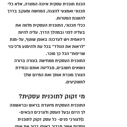
הכנת תוכנית עסקית איננה המטרה, אלא כלי
תכנוני ואמצעי להצגה, המחשה ומעקב בדרך
להשגת המטרות.
ככלי תכנוני, התוכנית העסקית מלווה את
בעליה לפני ובמהלך הדרך. עליה להיות
דינאמית ויש לעדכנה באופן שוטף, על-מנת
"לראות את הנולד" בכל עת ולהימנע מ"כיבוי
שריפות" הכל כך מוכר.
התוכנית העסקית ממחישה בצורה ברורה
נושאים חשובים, מבליטה אותם ובמידת
הצורך מוכרת אותך ואת המיזם שלך
למשקיעים.
מי זקוק לתוכנית עסקית?
התוכנית העסקית מיועדת בראש ובראשונה
לך היזם ובעל העסק ולצרכים הבאים-
1)לצורכי פנים- כל עסק זקוק לתוכנית
עסקית אשר תגדיר באופן ברור את אופי