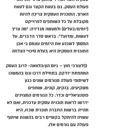
פעולת העסק. גם בטווח הקצר וגם לטווח
הארוך. התוכנית העסקית צריכה להיות
מקובלת על כל השותפים לפרוייקט
(יזמים/בעלים) ולמעשה מגדירה: "מה צריך
לעשות, ומדוע?". בראש סדר הדברים, על
המסמך לשכנע את היזמים עצמם כי אכן
התוכנית העסקית היא בעלת סיכויי הצלחה
2)לצורכי חוץ – גיוס הון/הלוואה- לרוב העסק
המתפתח יזדקק בתחילת דרכו וגם בהמשכו
לשיתופי פעולה מגורמים שונים כגון
משקיעים, בנקים, קונים, שותפים
פוטנציאליים וכדו'. כל הגורמים המצוינים
ידרשו לראות תוכנית עסקית עדכנית, ואם לא
תהייה ברשות החברה תוכנית שכזו, היא
עשויה להיתקל בקשיים רבים בהשגת שיתוף
פעולה עם גורמים אלו.